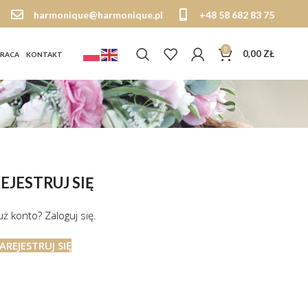
harmonique@harmonique.pl
+48 58 682 83 75
0
0,00
ZŁ
RACA
KONTAKT
EJESTRUJ SIĘ
ż konto? Zaloguj się.
AREJESTRUJ SIĘ