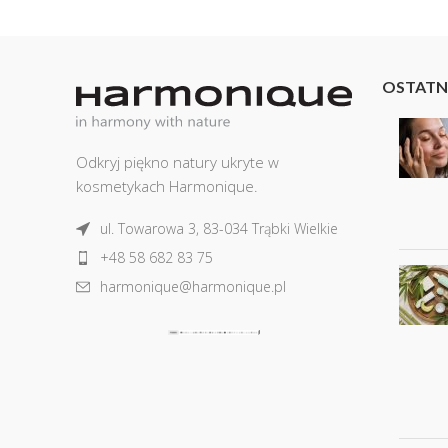
OSTATN
Odkryj piękno natury ukryte w
kosmetykach Harmonique.
ul. Towarowa 3, 83-034 Trąbki Wielkie
+48 58 682 83 75
harmonique@harmonique.pl