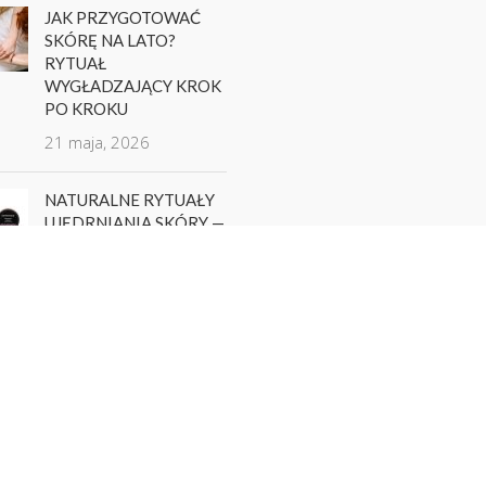
JAK PRZYGOTOWAĆ
SKÓRĘ NA LATO?
RYTUAŁ
WYGŁADZAJĄCY KROK
PO KROKU
21 maja, 2026
NATURALNE RYTUAŁY
UJĘDRNIANIA SKÓRY —
JAK WYKORZYSTAĆ
MASŁA I MLECZKA
HARMONIQUE W
CODZIENNEJ
PIELĘGNACJI
17 listopada, 2025