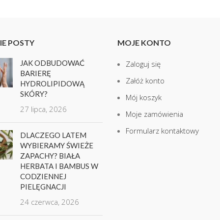
IE POSTY
MOJE KONTO
JAK ODBUDOWAĆ
Zaloguj się
BARIERĘ
Załóż konto
HYDROLIPIDOWĄ
SKÓRY?
Mój koszyk
27 lipca, 2026
Moje zamówienia
Formularz kontaktowy
DLACZEGO LATEM
WYBIERAMY ŚWIEŻE
ZAPACHY? BIAŁA
HERBATA I BAMBUS W
CODZIENNEJ
PIELĘGNACJI
24 czerwca, 2026